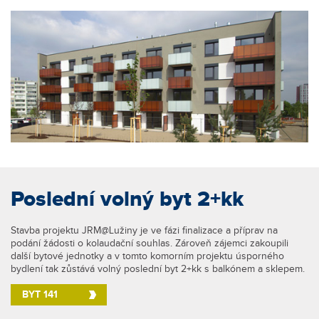
Poslední volný byt 2+kk
Stavba projektu JRM@Lužiny je ve fázi finalizace a příprav na
podání žádosti o kolaudační souhlas. Zároveň zájemci zakoupili
další bytové jednotky a v tomto komorním projektu úsporného
bydlení tak zůstává volný poslední byt 2+kk s balkónem a sklepem.
BYT 141