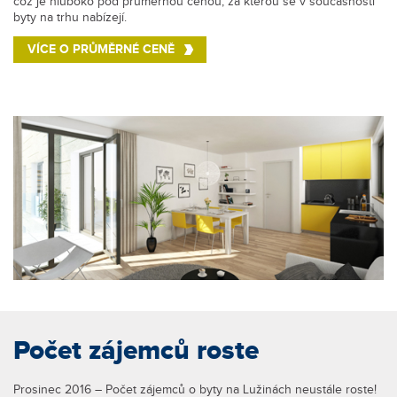
což je hluboko pod průměrnou cenou, za kterou se v současnosti
byty na trhu nabízejí.
VÍCE O PRŮMĚRNÉ CENĚ
Počet zájemců roste
Prosinec 2016 – Počet zájemců o byty na Lužinách neustále roste!