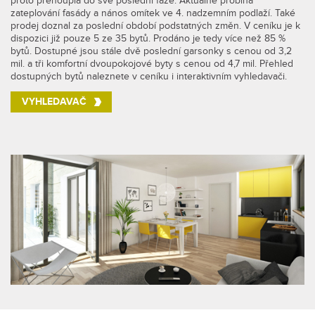
proto přehoupla do své poslední fáze. Aktuálně probíhá
zateplování fasády a nános omítek ve 4. nadzemním podlaží. Také
prodej doznal za poslední období podstatných změn. V ceníku je k
dispozici již pouze 5 ze 35 bytů. Prodáno je tedy více než 85 %
bytů. Dostupné jsou stále dvě poslední garsonky s cenou od 3,2
mil. a tři komfortní dvoupokojové byty s cenou od 4,7 mil. Přehled
dostupných bytů naleznete v ceníku i interaktivním vyhledavači.
VYHLEDAVAČ