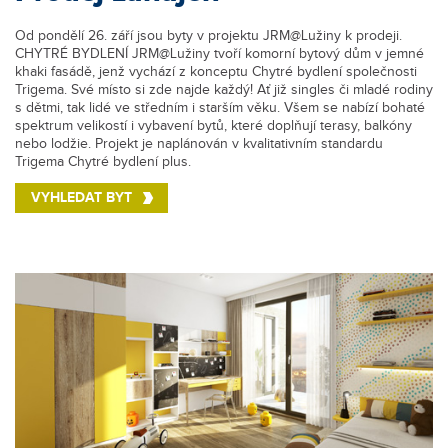
Od pondělí 26. září jsou byty v projektu JRM@Lužiny k prodeji.
CHYTRÉ BYDLENÍ JRM@Lužiny tvoří komorní bytový dům v jemné
khaki fasádě, jenž vychází z konceptu Chytré bydlení společnosti
Trigema. Své místo si zde najde každý! Ať již singles či mladé rodiny
s dětmi, tak lidé ve středním i starším věku. Všem se nabízí bohaté
spektrum velikostí i vybavení bytů, které doplňují terasy, balkóny
nebo lodžie. Projekt je naplánován v kvalitativním standardu
Trigema Chytré bydlení plus.
VYHLEDAT BYT