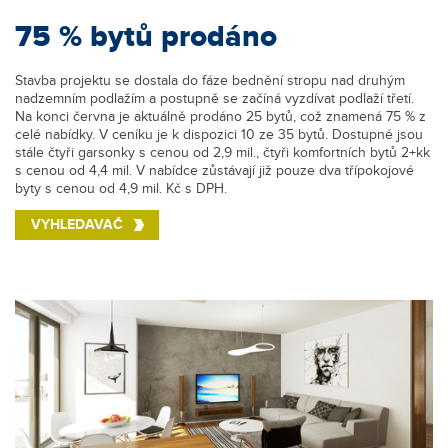
75 % bytů prodáno
Stavba projektu se dostala do fáze bednění stropu nad druhým
nadzemním podlažím a postupně se začíná vyzdívat podlaží třetí.
Na konci června je aktuálně prodáno 25 bytů, což znamená 75 % z
celé nabídky. V ceníku je k dispozici 10 ze 35 bytů. Dostupné jsou
stále čtyři garsonky s cenou od 2,9 mil., čtyři komfortních bytů 2+kk
s cenou od 4,4 mil. V nabídce zůstávají již pouze dva třípokojové
byty s cenou od 4,9 mil. Kč s DPH.
VYHLEDAVAČ