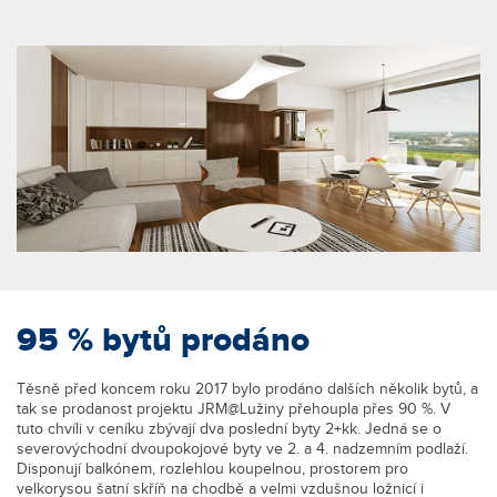
95 % bytů prodáno
Těsně před koncem roku 2017 bylo prodáno dalších několik bytů, a
tak se prodanost projektu JRM@Lužiny přehoupla přes 90 %. V
tuto chvíli v ceníku zbývají dva poslední byty 2+kk. Jedná se o
severovýchodní dvoupokojové byty ve 2. a 4. nadzemním podlaží.
Disponují balkónem, rozlehlou koupelnou, prostorem pro
velkorysou šatní skříň na chodbě a velmi vzdušnou ložnicí i