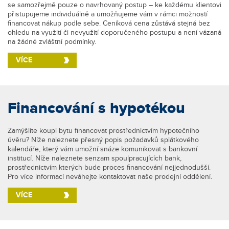
se samozřejmě pouze o navrhovaný postup – ke každému klientovi
přistupujeme individuálně a umožňujeme vám v rámci možností
financovat nákup podle sebe. Ceníková cena zůstává stejná bez
ohledu na využití či nevyužití doporučeného postupu a není vázaná
na žádné zvláštní podmínky.
VÍCE
Financování s hypotékou
Zamýšlíte koupi bytu financovat prostřednictvím hypotečního
úvěru? Níže naleznete přesný popis požadavků splátkového
kalendáře, který vám umožní snáze komunikovat s bankovní
institucí. Níže naleznete senzam spoulpracujících bank,
prostřednictvím kterých bude proces financování nejjednodušší.
Pro více informací neváhejte kontaktovat naše prodejní oddělení.
VÍCE