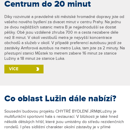
Centrum do 20 minut
Díky rozvinuté a pravidelné síti městské hromadné dopravy jste od
vašeho nového bydlení za dvacet minut v centru Prahy. Na jednu
ze dvou nejbližších satanic metra B je nejjednodušší se dostat
pěšky. Obě jsou vzdálené zhruba 700 m a cesta nezabere déle
než 8 minut. V okolí vestibulů metra je nejvyšší koncentrace
obchodů a služeb v okolí. V případě preferencí autobusu jezdí ze
zastávky Amforová autobus na metro Luka, tam jste za 2 minuty. Na
přestupní stanici Můstek to metrem zabere 16 minut ze stanice
Lužiny a 18 minut ze stanice Luka.
VÍCE
Co oblast Lužin dále nabízí?
Sousední budovou projektu CHYTRÉ BYDLENÍ JRM@Lužiny je
multifunkční sportovní hala s restaurací. V blízkosti je také hned
několik dětských hřišť, které jsou umístěny do středu rezidenčních
rondelů. I přes sídlištní charakter okolní zástavby je v přímé