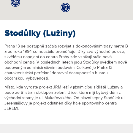
Stodůlky (Lužiny)
Praha 13 se postupně začala rozvíjet s dokončováním trasy metra B
a od roku 1994 se neustále proměňuje. Díky své výhodné poloze,
skvělému napojení do centra Prahy zde vznikají stále nová
obchodní centra. V posledních letech jsou Stodůlky svědkem nově
budovaným administrativním budovám. Celkově je Praha 13
charakteristická perfektní dopravní dostupností a hustou
občanskou vybaveností.
Místo, kde vyroste projekt JRM leží v jižním cípu sídliště Lužiny a
bude ze tří stran obklopen zelení. Ulice, která míjí bytový dům z
východní strany je ul. Mukařovského. Od hlavní tepny Stodůlek ul.
Jeremiášovy je projekt odstíněn díky hale sportovního centra
JEREMI.