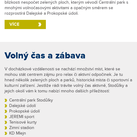
blízkosti nespočet zelených ploch, kterým vévodí Centrální park s
mnohými volnočasovými aktivitami a opačným směrem se
rozprostírá Dalejské a Prokopské údolí.
VÍCE
Volný čas a zábava
V docházkové vzdálenosti se nachází množství míst, které se
mohou stát centrem zájmu pro relax či aktivní odpočinek. Je tu
hned několik zelených ploch a parků, historická místa či sportovní a
kulturní zařízení. Jestliže rádi trávíte volný čas aktivně, Stodůlky a
jejich okolí vám k tomu nabízí mnoho dalších příležitostí:
Centrální park Stodůlky
Dalejské údolí
Prokopské údolí
JEREMI sport
Tenisové kurty
Zimní stadion
KD Mlejn