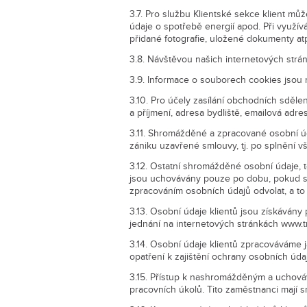
3.7. Pro službu Klientské sekce klient může
údaje o spotřebě energií apod. Při využívá
přidané fotografie, uložené dokumenty at
3.8. Návštěvou našich internetových strán
3.9. Informace o souborech cookies jsou 
3.10. Pro účely zasílání obchodních sděle
a příjmení, adresa bydliště, emailová adres
3.11. Shromážděné a zpracované osobní ú
zániku uzavřené smlouvy, tj. po splnění 
3.12. Ostatní shromážděné osobní údaje, 
jsou uchovávány pouze po dobu, pokud slo
zpracováním osobních údajů odvolat, a to 
3.13. Osobní údaje klientů jsou získávány
jednání na internetových stránkách www.tr
3.14. Osobní údaje klientů zpracováváme 
opatření k zajištění ochrany osobních úda
3.15. Přístup k nashromážděným a uchováv
pracovních úkolů. Tito zaměstnanci mají s