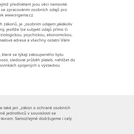
 jejímž předmětem jsou věci nemovité.
as se zpracováním osobních údajů pro
nek www.trigema.cz.
ch zákonů, je „osobním údajem jakákoliv
, jestliže lze subjekt údajů přímo či
fyziologickou, psychickou, ekonomickou,
 emailová adresa a všechny ostatní Vámi
, které se týkají zakoupeného bytu.
sti, sledovat průběh plateb, nahlížet do
novinkách spojených s výstavbou
le také jen „zákon o ochraně osobních
ě jednotlivců v souvislosti se
právcem. Samozřejmě dodržujeme i celý