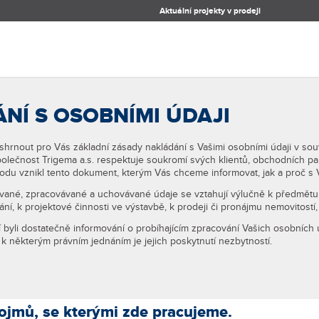
Aktuální projekty v prodeji
NÍ S OSOBNÍMI ÚDAJI
 shrnout pro Vás základní zásady nakládání s Vašimi osobními údaji v sou
. Společnost Trigema a.s. respektuje soukromí svých klientů, obchodních p
vodu vznikl tento dokument, kterým Vás chceme informovat, jak a proč s 
é, zpracovávané a uchovávané údaje se vztahují výlučně k předmětu n
ní, k projektové činnosti ve výstavbě, k prodeji či pronájmu nemovitostí,
 byli dostatečně informování o probíhajícím zpracování Vašich osobních 
 k některým právním jednáním je jejich poskytnutí nezbytností.
ojmů, se kterými zde pracujeme.