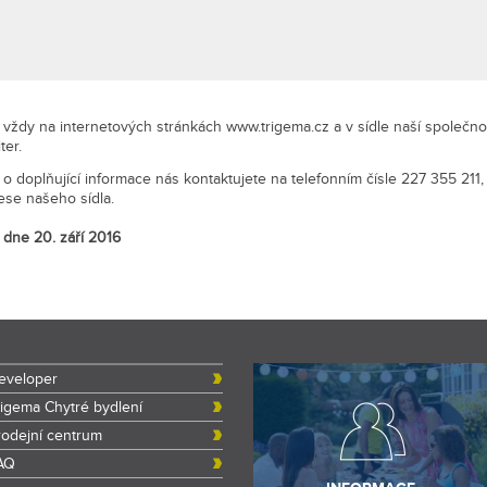
e vždy na internetových stránkách www.trigema.cz a v sídle naší společn
ter.
í o doplňující informace nás kontaktujete na telefonním čísle 227 355 211
se našeho sídla.
 dne 20. září 2016
eveloper
rigema Chytré bydlení
rodejní centrum
AQ