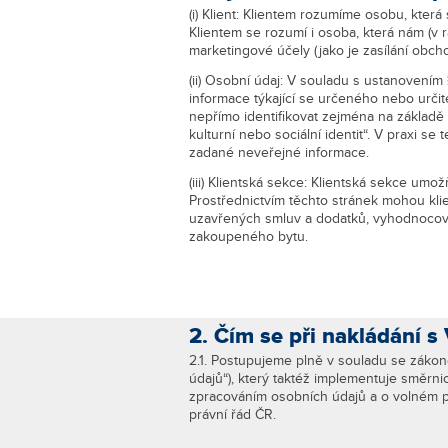
(i) Klient: Klientem rozumíme osobu, kter
Klientem se rozumí i osoba, která nám (v 
marketingové účely (jako je zasílání obcho
(ii) Osobní údaj: V souladu s ustanovením
informace týkající se určeného nebo určit
nepřímo identifikovat zejména na základě 
kulturní nebo sociální identit“. V praxi se
zadané neveřejné informace.
(iii) Klientská sekce: Klientská sekce um
Prostřednictvím těchto stránek mohou kli
uzavřených smluv a dodatků, vyhodnocovat
zakoupeného bytu.
2. Čím se při nakládání s
2.1. Postupujeme plně v souladu se zákon
údajů“), který taktéž implementuje směrni
zpracováním osobních údajů a o volném po
právní řád ČR.