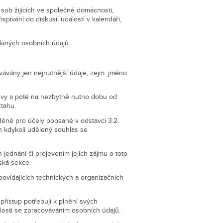
t sob žijících ve společné domácnosti,
pívání do diskusí, událostí v kalendáři,
adaných osobních údajů.
vávány jen nejnutnější údaje, zejm. jméno
uvy a poté na nezbytně nutno dobu od
tahu.
ěné pro účely popsané v odstavci 3.2.
n kdykoli udělený souhlas se
jednání či projevením jejich zájmu o toto
ská sekce.
ovídajících technických a organizačních
řístup potřebují k plnění svých
slosti se zpracováváním osobních údajů.