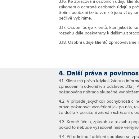
3.16. Ke zpracování osobních údajů klien
zákonem o ochraně osobních údajů a práv
třetími osobami takto vzniklé jsou vždy s
pečlivě vybíráme.
3.17. Osobní údaje klientů, kteří jakožto 
rozsahu dále poskytnuty k dalšímu zpraco
3.18. Osobní údaje klientů zpracováváme 
4. Další práva a povinnost
4.1. Klient má právo kdykoli žádat o info
zpracováním odvolat (viz odstavec 3.12.).
požadována náhrada skutečně vynaložený
4.2. V případě jakýchkoli pochybností či 
právo požadovat vysvětlení jak po nás, ta
že došlo k porušení zásad zacházení s os
4.3. Kromě účelu, způsobu a rozsahu pop
pokud to nebude vyžadovat naše veřejnop
4.4. Při odmítnutí udělení souhlasu se zp