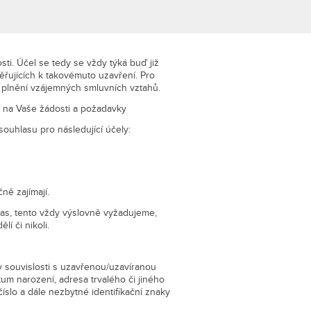
ti. Účel se tedy se vždy týká buď již
ěřujících k takovémuto uzavření. Pro
o plnění vzájemných smluvních vztahů.
í na Vaše žádosti a požadavky
souhlasu pro následující účely:
ně zajímají.
as, tento vždy výslovně vyžadujeme,
í či nikoli.
 v souvislosti s uzavřenou/uzavíranou
tum narození, adresa trvalého či jiného
 číslo a dále nezbytné identifikační znaky