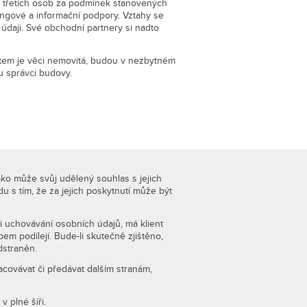
ů třetích osob za podmínek stanovených
ngové a informační podpory. Vztahy se
údaji. Své obchodní partnery si nadto
dmětem je věci nemovitá, budou v nezbytném
u správci budovy.
ako může svůj udělený souhlas s jejich
 s tím, že za jejich poskytnutí může být
i uchovávání osobních údajů, má klient
m podílejí. Bude-li skutečně zjištěno,
dstraněn.
covávat či předávat dalším stranám,
 plné šíři.