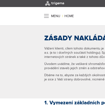
MENU
|
HOME
ZÁSADY NAKLÁDÁ
Vážení klienti, cílem tohoto dokumentu je
a.s. (a to i dceřiných součástí holdingu)
internetových stránek a také z tohoto dů
Úvodem uvádíme, že veškeré shromažďovan
provádění staveb jejich změn a odstraňová
Dbáme na to, abyste za každých okolností
je sice z Vaší strany dobrovolné, nicméně
1. Vymezení základních p