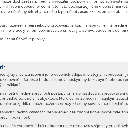
tů může docházet i s případným využitím podpory a informačních systém
ním řádem obecně, přičemž k tomuto dochází zejména v oblasti marketi
mluvně ošetřeny tak, aby nedošlo k porušení zásad zacházení s osobními 
kupující uzavřeli s námi jakožto prodávajícími kupní smlouvu, jejímž pře
vání pro účely plnění povinností ze smlouvy o správě budov příslušném
na území České republiky.
i:
rmace týkající se zpracování jeho osobních údajů, a to stejným způsobem j
 Požadované informace budou klientovi poskytnuty bez zbytečného odkladu
ch nákladů.
nejasností ohledně správnosti postupu při shromažďování, zpracovávání č
k případně po dalších subjektech, které se na zpracování nějakým způsobe
obními údaji, klient může požadovat, aby závadný stav byl neodkladně o
saných v těchto Zásadách nebudeme Vaše osobní údaje jakkoli dále zpra
rávní povinnost.
racováním osobních údajů nebude možné realizovat vzájemný právní styk v