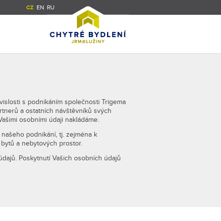
CZ
EN
RU
vislosti s podnikáním společnosti Trigema
artnerů a ostatních návštěvníků svých
Vašimi osobními údaji nakládáme.
ašeho podnikání, tj. zejména k
 bytů a nebytových prostor.
údajů. Poskytnutí Vašich osobních údajů