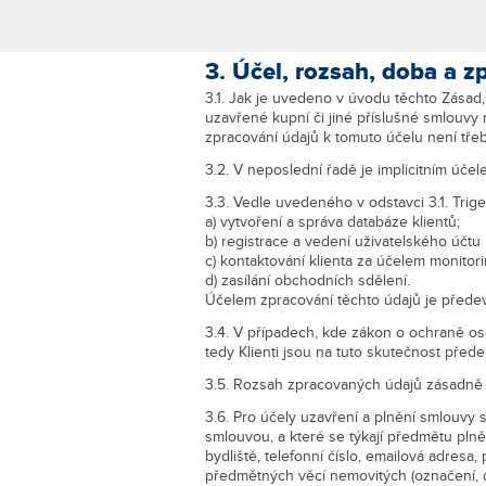
3. Účel, rozsah, doba a z
3.1. Jak je uvedeno v úvodu těchto Zásad,
uzavřené kupní či jiné příslušné smlouvy 
zpracování údajů k tomuto účelu není tře
3.2. V neposlední řadě je implicitním úče
3.3. Vedle uvedeného v odstavci 3.1. Trig
a) vytvoření a správa databáze klientů;
b) registrace a vedení uživatelského účtu
c) kontaktování klienta za účelem monitor
d) zasílání obchodních sdělení.
Účelem zpracování těchto údajů je předevš
3.4. V případech, kde zákon o ochraně os
tedy Klienti jsou na tuto skutečnost před
3.5. Rozsah zpracovaných údajů zásadně o
3.6. Pro účely uzavření a plnění smlouvy s
smlouvou, a které se týkají předmětu plně
bydliště, telefonní číslo, emailová adresa, 
předmětných věcí nemovitých (označení, dis