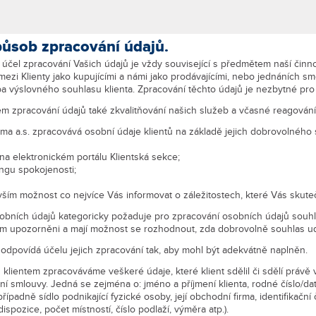
působ zpracování údajů.
 účel zpracování Vašich údajů je vždy související s předmětem naší činnos
mezi Klienty jako kupujícími a námi jako prodávajícími, nebo jednáních sm
ba výslovného souhlasu klienta. Zpracování těchto údajů je nezbytné pr
lem zpracování údajů také zkvalitňování našich služeb a včasné reagován
ema a.s. zpracovává osobní údaje klientů na základě jejich dobrovolného 
 na elektronickém portálu Klientská sekce;
ingu spokojenosti;
ím možnost co nejvíce Vás informovat o záležitostech, které Vás skuteč
obních údajů kategoricky požaduje pro zpracování osobních údajů souhl
em upozorněni a mají možnost se rozhodnout, zda dobrovolně souhlas uděl
dpovídá účelu jejich zpracování tak, aby mohl být adekvátně naplněn.
 klientem zpracováváme veškeré údaje, které klient sdělil či sdělí právě
ní smlouvy. Jedná se zejména o: jméno a příjmení klienta, rodné číslo/da
případně sídlo podnikající fyzické osoby, její obchodní firma, identifikační
pozice, počet místností, číslo podlaží, výměra atp.).