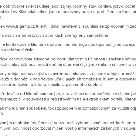
 dobrovolně sdělit i údaje jako: zájmy, rodinný stav, pohlaví, jazyk, poče
ní služby Klientská sekce jsou uchovávány údaje o prohlížení stránek, přis
p.
ek www.trigema.cz Klienti i další návštěvníci souhlasí se zpracováním z
na našich internetových stránkách zveřejněny samostatně.
ní a kontaktování klienta za účelem monitoringu spokojenosti jsou zpraco
a a telefonní číslo.
daje uchováváme zásadně po dobu platnosti a účinnosti uzavřené smlo
všech smluvních povinností oběma stranami či jiným zánikem smluvního vz
tedy údaje nesouvisející s uzavřenou smlouvou, zejména údaje shromážd
uží a dochází k naplňování účelu jejich shromáždění. Klient je oprávně
prostřednictvím telefonu, emailu či písemného sdělení.
 především od klientů samotných, a to v rámci uskutečněných vzájemných 
igema.cz či v souvislosti s registrováním na elektronickém portálu Klient
jak manuálním způsobem, tak i způsobem automatizovaným za využití odp
jů.
aným osobním údajům mají pouze naši vybraní zaměstnanci, kteří tento p
mluvní povinnost dodržovat mlčenlivost o informacích získaných v souvi