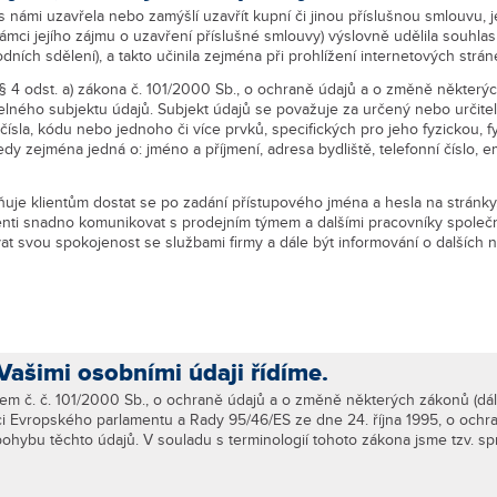
á s námi uzavřela nebo zamýšlí uzavřít kupní či jinou příslušnou smlouvu,
rámci jejího zájmu o uzavření příslušné smlouvy) výslovně udělila souhl
dních sdělení), a takto učinila zejména při prohlížení internetových strá
 § 4 odst. a) zákona č. 101/2000 Sb., o ochraně údajů a o změně některý
elného subjektu údajů. Subjekt údajů se považuje za určený nebo určitelný
čísla, kódu nebo jednoho či více prvků, specifických pro jeho fyzickou, 
 tedy zejména jedná o: jméno a příjmení, adresa bydliště, telefonní číslo,
ožňuje klientům dostat se po zadání přístupového jména a hesla na stránky
enti snadno komunikovat s prodejním týmem a dalšími pracovníky společno
 svou spokojenost se službami firmy a dále být informování o dalších 
 Vašimi osobními údaji řídíme.
em č. č. 101/2000 Sb., o ochraně údajů a o změně některých zákonů (dá
ci Evropského parlamentu a Rady 95/46/ES ze dne 24. října 1995, o ochran
hybu těchto údajů. V souladu s terminologií tohoto zákona jsme tzv. s