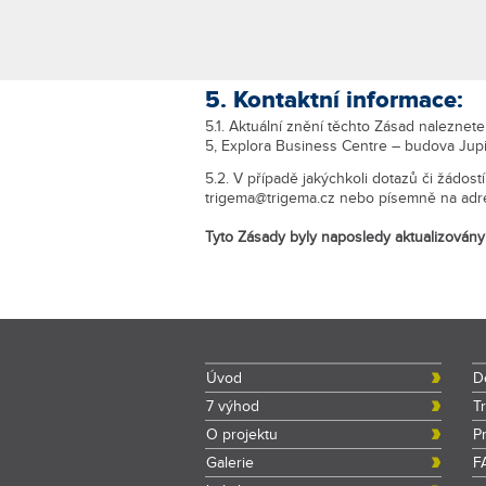
5. Kontaktní informace:
5.1. Aktuální znění těchto Zásad naleznet
5, Explora Business Centre – budova Jupi
5.2. V případě jakýchkoli dotazů či žádost
trigema@trigema.cz nebo písemně na adre
Tyto Zásady byly naposledy aktualizovány
Úvod
D
7 výhod
T
O projektu
P
Galerie
F